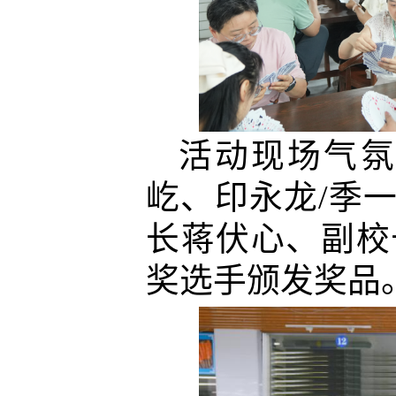
活动现场气
屹、印永龙
/
季
长蒋伏心、副校
奖选手颁发奖品