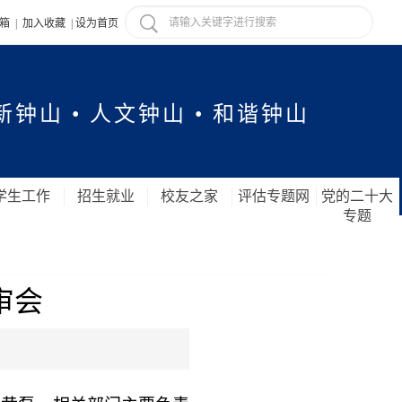
信箱
|
加入收藏
|
设为首页
新钟山 • 人文钟山 • 和谐钟山
学生工作
招生就业
校友之家
评估专题网
党的二十大
专题
审会