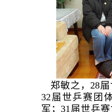
郑敏之，
28
届
32
届世乒赛团
军；
31
届世乒赛