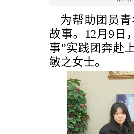
为帮助团员青
故事。
12
月
9
日
事”实践团奔赴
敏之女士。