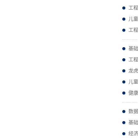
工
儿
工
基
工
龙虎
儿
健康
数
基
经济