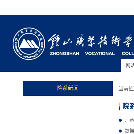
网
院系新闻
当前位
院
儿童
数